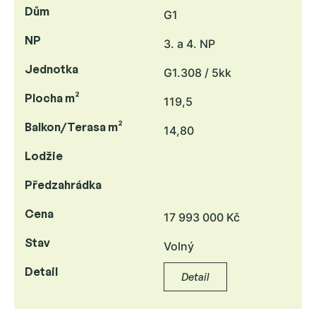
Dům
G1
NP
3. a 4. NP
Jednotka
G1.308 / 5kk
Plocha m²
119,5
Balkon/Terasa m²
14,80
Lodžie
Předzahrádka
Cena
17 993 000 Kč
Stav
Volný
Detail
Detail