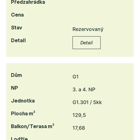
Předzahrádka
Cena
Stav
Rezervovaný
Detail
Detail
Dům
G1
NP
3. a 4. NP
Jednotka
G1.301 / 5kk
Plocha m²
129,5
Balkon/Terasa m²
17,68
Lodžie