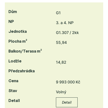
Dům
G1
NP
3. a 4. NP
Jednotka
G1.307 / 2kk
Plocha m²
55,94
Balkon/Terasa m²
Lodžie
14,82
Předzahrádka
Cena
9 993 000 Kč
Stav
Volný
Detail
Detail