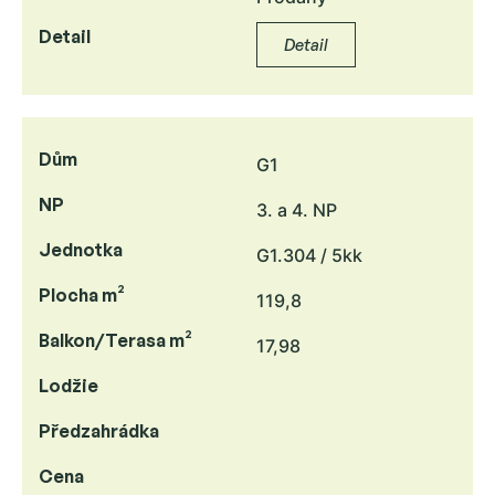
Detail
Detail
Dům
G1
NP
3. a 4. NP
Jednotka
G1.304 / 5kk
Plocha m²
119,8
Balkon/Terasa m²
17,98
Lodžie
Předzahrádka
Cena