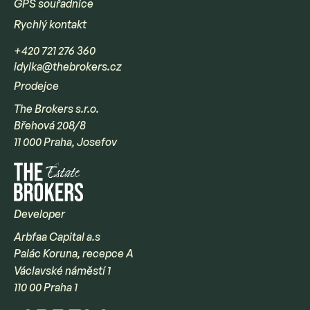
GPS souřadnice
Rychlý kontakt
+420 721 276 360
idylka@thebrokers.cz
Prodejce
The Brokers s.r.o.
Břehová 208/8
11 000 Praha, Josefov
Developer
Arbfaa Capital a.s
Palác Koruna, recepce A
Václavské náměstí 1
110 00 Praha 1