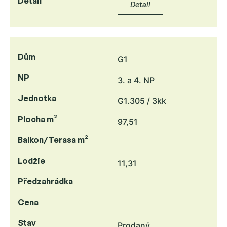
Detail
Detail
Dům
G1
NP
3. a 4. NP
Jednotka
G1.305 / 3kk
Plocha m²
97,51
Balkon/Terasa m²
Lodžie
11,31
Předzahrádka
Cena
Stav
Prodaný