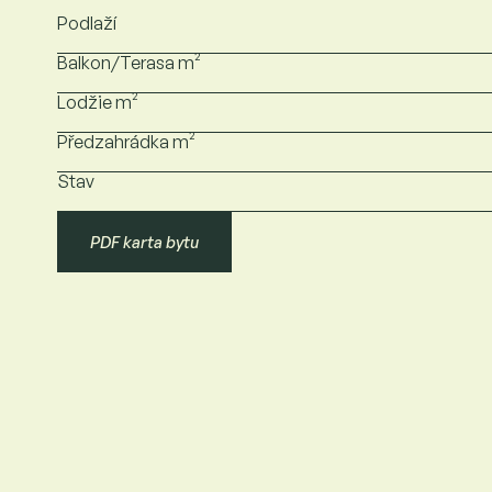
Podlaží
Balkon/Terasa m²
Lodžie m²
Předzahrádka m²
Stav
PDF karta bytu