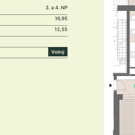
3. a 4. NP
16,95
12,55
Volný