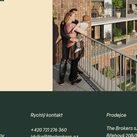
Rychlý kontakt
Prodejce
The Brokers s.
+420 721 276 360
ov
Břehová 208/
idylka@thebrokers.cz