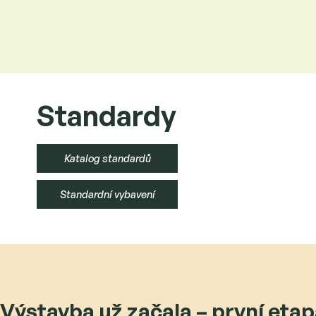
Standardy
Katalog standardů
Standardní vybavení
Výstavba už začala – první eta