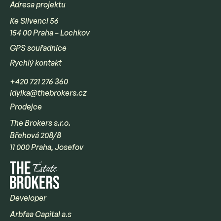
Adresa projektu
Ke Slivenci 56
154 00 Praha – Lochkov
GPS souřadnice
Rychlý kontakt
+420 721 276 360
idylka@thebrokers.cz
Prodejce
The Brokers s.r.o.
Břehová 208/8
11 000 Praha, Josefov
Developer
Arbfaa Capital a.s