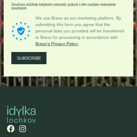
Souhlas můžete kdykoliv odvolat, pokud s tím nadále nebudete
souhlasit.
We use Brevo as our marketing platform. By
submitting this form you agree that the
personal data you provided will be transferred
to Brevo for processing in accordance with
Brevo's Privacy Policy.
SUBSCRIBE