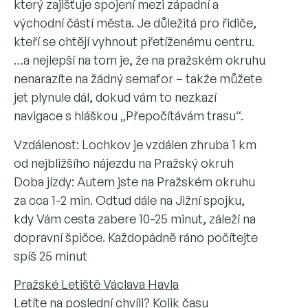
který zajišťuje spojení mezi západní a
východní částí města. Je důležitá pro řidiče,
kteří se chtějí vyhnout přetíženému centru.
…a nejlepší na tom je, že na pražském okruhu
nenarazíte na žádný semafor – takže můžete
jet plynule dál, dokud vám to nezkazí
navigace s hláškou „Přepočítávám trasu“.
Vzdálenost: Lochkov je vzdálen zhruba 1 km
od nejbližšího nájezdu na Pražský okruh
Doba jízdy: Autem jste na Pražském okruhu
za cca 1-2 min. Odtud dále na Jižní spojku,
kdy Vám cesta zabere 10-25 minut, záleží na
dopravní špičce. Každopádně ráno počítejte
spíš 25 minut
Pražské Letiště Václava Havla
Letíte na poslední chvíli? Kolik času