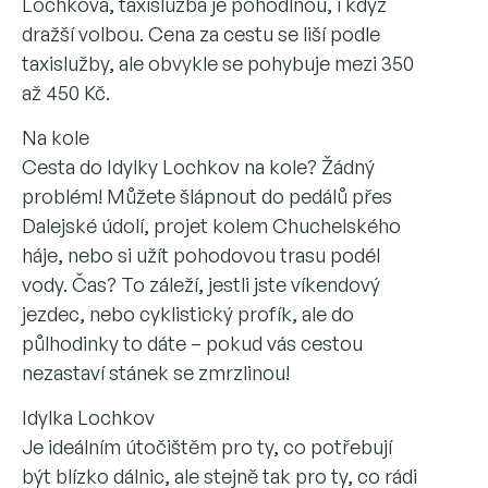
Lochkova, taxislužba je pohodlnou, i když
dražší volbou. Cena za cestu se liší podle
taxislužby, ale obvykle se pohybuje mezi 350
až 450 Kč.
Na kole
Cesta do Idylky Lochkov na kole? Žádný
problém! Můžete šlápnout do pedálů přes
Dalejské údolí, projet kolem Chuchelského
háje, nebo si užít pohodovou trasu podél
vody. Čas? To záleží, jestli jste víkendový
jezdec, nebo cyklistický profík, ale do
půlhodinky to dáte – pokud vás cestou
nezastaví stánek se zmrzlinou!
Idylka Lochkov
Je ideálním útočištěm pro ty, co potřebují
být blízko dálnic, ale stejně tak pro ty, co rádi