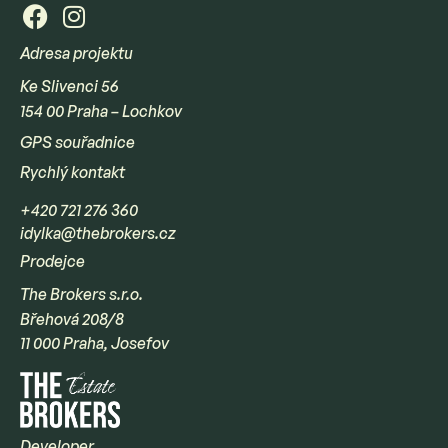
Adresa projektu
Ke Slivenci 56
154 00 Praha – Lochkov
GPS souřadnice
Rychlý kontakt
+420 721 276 360
idylka@thebrokers.cz
Prodejce
The Brokers s.r.o.
Břehová 208/8
11 000 Praha, Josefov
Developer