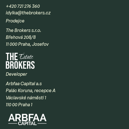
+420 721 276 360
idylka@thebrokers.cz
Prodejce
The Brokers s.r.o.
Břehová 208/8
11 000 Praha, Josefov
Developer
Arbfaa Capital a.s
Palác Koruna, recepce A
Václavské náměstí 1
110 00 Praha 1