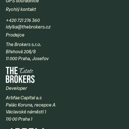
GPS souřadnice
Rychlý kontakt
+420 721 276 360
idylka@thebrokers.cz
Prodejce
The Brokers s.r.o.
Břehová 208/8
11 000 Praha, Josefov
Developer
Arbfaa Capital a.s
Palác Koruna, recepce A
Václavské náměstí 1
110 00 Praha 1