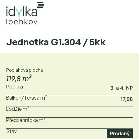
Jednotka G1.304 / 5kk
Podlahová plocha
119,8 m²
Podlaží
3. a 4. NP
Balkon/Terasa m²
17,98
Lodžie m²
Předzahrádka m²
Stav
Prodaný