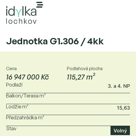
Jednotka G1.306 / 4kk
Cena
Podlahová plocha
16 947 000 Kč
115,27 m²
Podlaží
3. a 4. NP
Balkon/Terasa m²
Lodžie m²
15,63
Předzahrádka m²
Stav
Volný