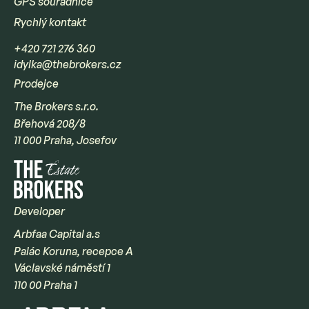
GPS souřadnice
Rychlý kontakt
+420 721 276 360
idylka@thebrokers.cz
Prodejce
The Brokers s.r.o.
Břehová 208/8
11 000 Praha, Josefov
Developer
Arbfaa Capital a.s
Palác Koruna, recepce A
Václavské náměstí 1
110 00 Praha 1