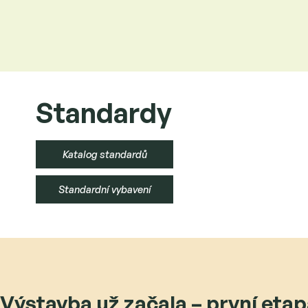
Standardy
Katalog standardů
Standardní vybavení
Výstavba už začala – první eta