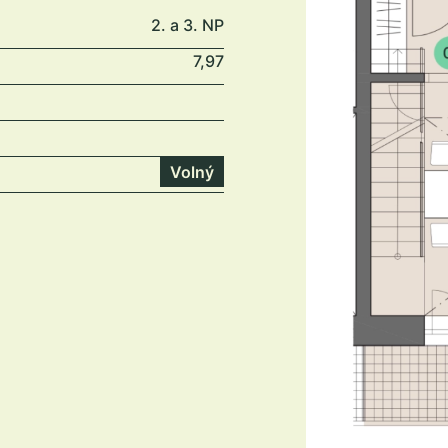
2. a 3. NP
7,97
Volný