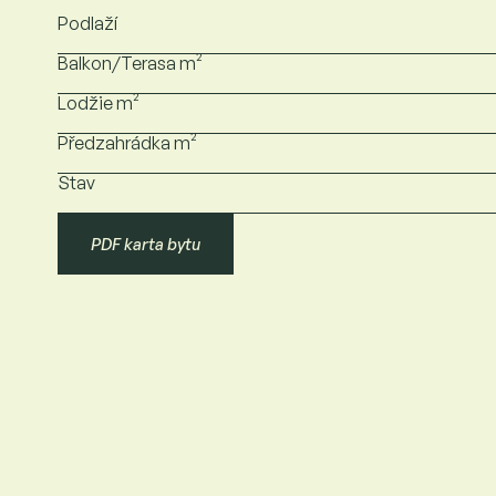
Podlaží
Balkon/Terasa m²
Lodžie m²
Předzahrádka m²
Stav
PDF karta bytu