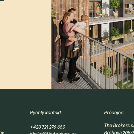
Rychlý kontakt
Prodejce
The Brokers s.
+420 721 276 360
ov
Břehová 208/
idylka@thebrokers.cz