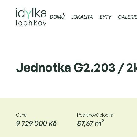
DOMŮ
LOKALITA
BYTY
GALERI
Jednotka G2.203 / 2
Cena
Podlahová plocha
9 729 000 Kč
57,67 m²