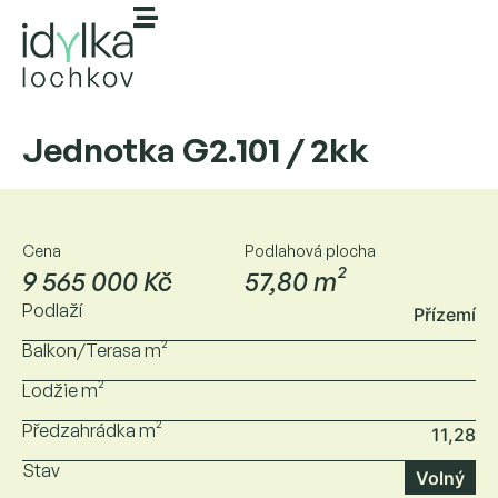
Jednotka G2.101 / 2kk
Cena
Podlahová plocha
9 565 000 Kč
57,80 m²
Podlaží
Přízemí
Balkon/Terasa m²
Lodžie m²
Předzahrádka m²
11,28
Stav
Volný