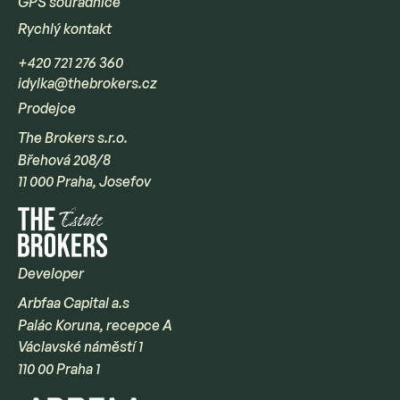
GPS souřadnice
Rychlý kontakt
+420 721 276 360
idylka@thebrokers.cz
Prodejce
The Brokers s.r.o.
Břehová 208/8
11 000 Praha, Josefov
Developer
Arbfaa Capital a.s
Palác Koruna, recepce A
Václavské náměstí 1
110 00 Praha 1