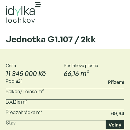
Jednotka G1.107 / 2kk
Cena
Podlahová plocha
11 345 000 Kč
66,16 m²
Podlaží
Přízemí
Balkon/Terasa m²
Lodžie m²
Předzahrádka m²
69,64
Stav
Volný