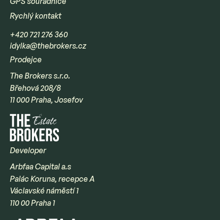
GPS souřadnice
Rychlý kontakt
+420 721 276 360
idylka@thebrokers.cz
Prodejce
The Brokers s.r.o.
Břehová 208/8
11 000 Praha, Josefov
Developer
Arbfaa Capital a.s
Palác Koruna, recepce A
Václavské náměstí 1
110 00 Praha 1