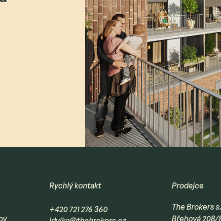
Rychlý kontakt
Prodejce
The Brokers s.
+420 721 276 360
ov
Břehová 208/
idylka@thebrokers.cz