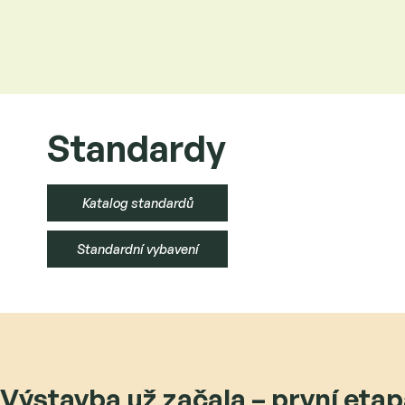
Standardy
Katalog standardů
Standardní vybavení
Výstavba už začala – první eta