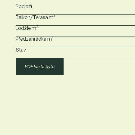
Podlaží
Balkon/Terasa m²
Lodžie m²
Předzahrádka m²
Stav
PDF karta bytu